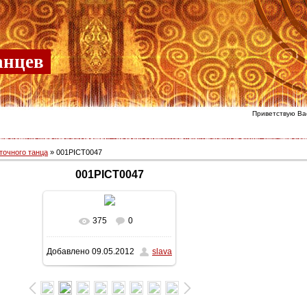
анцев
Приветствую Ва
точного танца
» 001PICT0047
001PICT0047
375
0
В реальном размере
Добавлено
09.05.2012
slava
766x1023
/ 267.1Kb