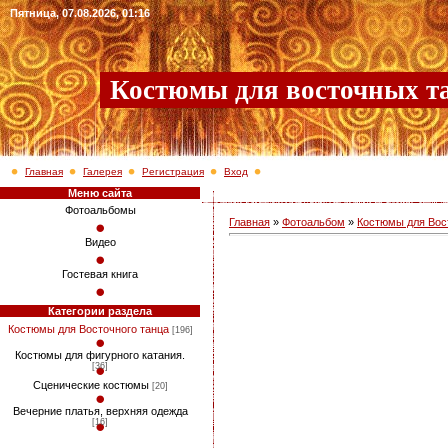
Пятница, 07.08.2026, 01:16
Костюмы для восточных т
Главная
Галерея
Регистрация
Вход
Меню сайта
Фотоальбомы
Главная
»
Фотоальбом
»
Костюмы для Вос
Видео
Гостевая книга
Категории раздела
Костюмы для Восточного танца
[196]
Костюмы для фигурного катания.
[36]
Сценические костюмы
[20]
Вечерние платья, верхняя одежда
[16]