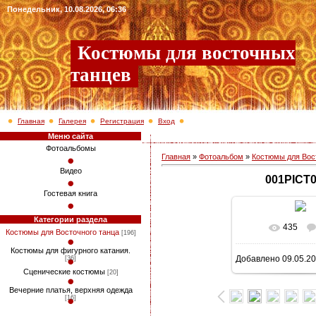
Понедельник, 10.08.2026, 06:36
Костюмы для восточных
танцев
Главная
Галерея
Регистрация
Вход
Меню сайта
Фотоальбомы
Главная
»
Фотоальбом
»
Костюмы для Вос
Видео
001PICT
Гостевая книга
Категории раздела
435
В реально
Костюмы для Восточного танца
[196]
Костюмы для фигурного катания.
Добавлено
09.05.2
[36]
768x1024
/ 2
Сценические костюмы
[20]
Вечерние платья, верхняя одежда
[16]