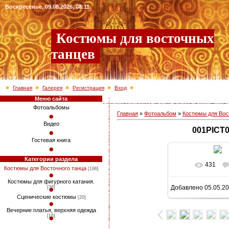
Воскресенье, 09.08.2026, 08:11
Костюмы для восточных
танцев
Главная
Галерея
Регистрация
Вход
Меню сайта
Фотоальбомы
Главная
»
Фотоальбом
»
Костюмы для Вос
Видео
001PICT
Гостевая книга
Категории раздела
431
В реально
Костюмы для Восточного танца
[196]
Костюмы для фигурного катания.
Добавлено
05.05.2
[36]
768x1024
/ 1
Сценические костюмы
[20]
Вечерние платья, верхняя одежда
[16]