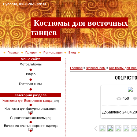
Суббота, 08.08.2026, 09:33
Костюмы для восточных
танцев
Главная
Галерея
Регистрация
Вход
Меню сайта
Фотоальбомы
Главная
»
Фотоальбом
»
Костюмы для Вос
Видео
001PICT
Гостевая книга
Категории раздела
450
В реально
Костюмы для Восточного танца
[196]
Костюмы для фигурного катания.
Добавлено
24.04.2
[36]
768x1024
/ 1
Сценические костюмы
[20]
Вечерние платья, верхняя одежда
[16]