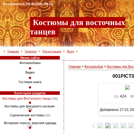
Воскресенье, 09.08.2026, 09:21
Костюмы для восточных
танцев
Главная
Галерея
Регистрация
Вход
Меню сайта
Фотоальбомы
Главная
»
Фотоальбом
»
Костюмы для Вос
Видео
001PICT
Гостевая книга
Категории раздела
424
В реально
Костюмы для Восточного танца
[196]
Костюмы для фигурного катания.
Добавлено
27.01.2
[36]
750x1024
/ 2
Сценические костюмы
[20]
Вечерние платья, верхняя одежда
[16]