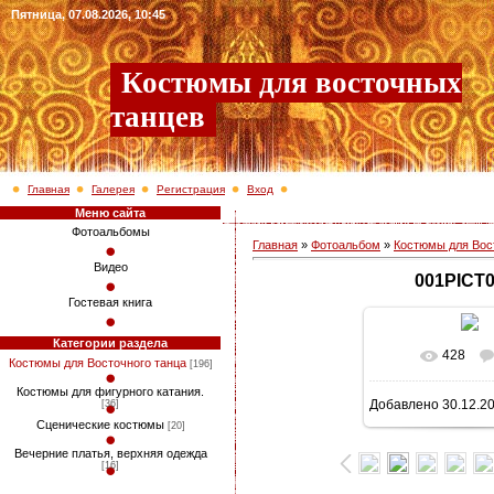
Пятница, 07.08.2026, 10:45
Костюмы для восточных
танцев
Главная
Галерея
Регистрация
Вход
Меню сайта
Фотоальбомы
Главная
»
Фотоальбом
»
Костюмы для Вос
Видео
001PICT
Гостевая книга
Категории раздела
428
В реально
Костюмы для Восточного танца
[196]
Костюмы для фигурного катания.
Добавлено
30.12.2
[36]
768x1024
/ 3
Сценические костюмы
[20]
Вечерние платья, верхняя одежда
[16]