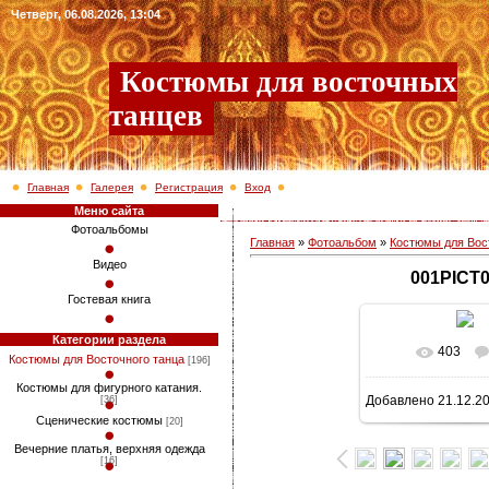
Четверг, 06.08.2026, 13:04
Костюмы для восточных
танцев
Главная
Галерея
Регистрация
Вход
Меню сайта
Фотоальбомы
Главная
»
Фотоальбом
»
Костюмы для Вос
Видео
001PICT
Гостевая книга
Категории раздела
403
В реально
Костюмы для Восточного танца
[196]
Костюмы для фигурного катания.
Добавлено
21.12.2
[36]
1280x960
/ 5
Сценические костюмы
[20]
Вечерние платья, верхняя одежда
[16]