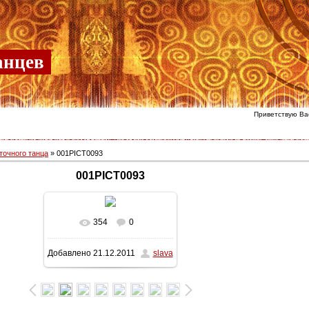
анцев
Приветствую Ва
точного танца
» 001PICT0093
001PICT0093
354
0
В реальном размере
Добавлено
21.12.2011
slava
768x1024
/ 326.2Kb