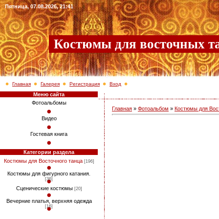
Пятница, 07.08.2026, 21:41
Костюмы для восточных т
Главная
Галерея
Регистрация
Вход
Меню сайта
Фотоальбомы
Главная
»
Фотоальбом
»
Костюмы для Вос
Видео
Гостевая книга
Категории раздела
Костюмы для Восточного танца
[196]
Костюмы для фигурного катания.
[36]
Сценические костюмы
[20]
Вечерние платья, верхняя одежда
[16]