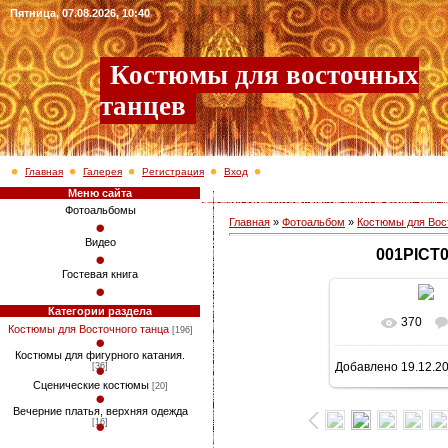
Пятница, 07.08.2026, 10:40
Костюмы для восточных
танцев
Главная
Галерея
Регистрация
Вход
Меню сайта
Фотоальбомы
Главная
»
Фотоальбом
»
Костюмы для Вос
Видео
001PICT
Гостевая книга
Категории раздела
370
В реально
Костюмы для Восточного танца
[196]
Костюмы для фигурного катания.
Добавлено
19.12.2
[36]
763x1024
/ 3
Сценические костюмы
[20]
Вечерние платья, верхняя одежда
[16]