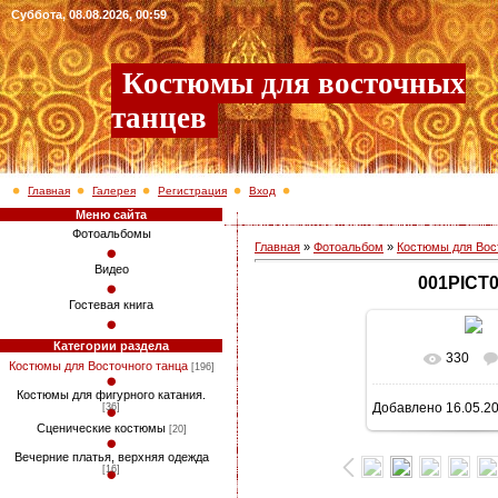
Суббота, 08.08.2026, 00:59
Костюмы для восточных
танцев
Главная
Галерея
Регистрация
Вход
Меню сайта
Фотоальбомы
Главная
»
Фотоальбом
»
Костюмы для Вос
Видео
001PICT
Гостевая книга
Категории раздела
330
В реально
Костюмы для Восточного танца
[196]
Костюмы для фигурного катания.
Добавлено
16.05.2
[36]
768x1024
/ 2
Сценические костюмы
[20]
Вечерние платья, верхняя одежда
[16]