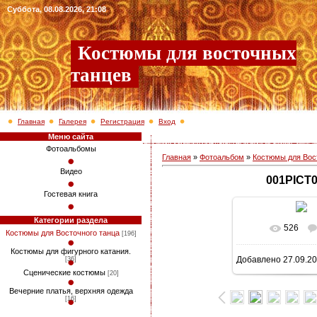
Суббота, 08.08.2026, 21:08
Костюмы для восточных
танцев
Главная
Галерея
Регистрация
Вход
Меню сайта
Фотоальбомы
Главная
»
Фотоальбом
»
Костюмы для Вос
Видео
001PICT
Гостевая книга
Категории раздела
526
В реально
Костюмы для Восточного танца
[196]
Костюмы для фигурного катания.
Добавлено
27.09.2
[36]
768x1024
/ 4
Сценические костюмы
[20]
Вечерние платья, верхняя одежда
[16]