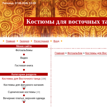
Пятница, 07.08.2026, 13:09
Костюмы для восточных т
Главная
Галерея
Регистрация
Вход
Меню сайта
Фотоальбомы
Главная
»
Фотоальбом
»
Костюмы для Вос
Видео
Гостевая книга
Категории раздела
Костюмы для Восточного танца
[196]
Костюмы для фигурного катания.
[36]
Сценические костюмы
[20]
Вечерние платья, верхняя одежда
[16]