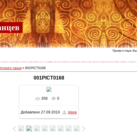
анцев
Приветствую Ва
точного танца
» 001PICT0168
001PICT0168
356
0
В реальном размере
Добавлено
27.09.2010
slava
748x1024
/ 250.5Kb