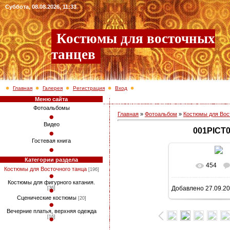
Суббота, 08.08.2026, 11:33
Костюмы для восточных
танцев
Главная
Галерея
Регистрация
Вход
Меню сайта
Фотоальбомы
Главная
»
Фотоальбом
»
Костюмы для Вос
Видео
001PICT
Гостевая книга
Категории раздела
454
В реально
Костюмы для Восточного танца
[196]
Костюмы для фигурного катания.
Добавлено
27.09.2
[36]
749x1024
/ 3
Сценические костюмы
[20]
Вечерние платья, верхняя одежда
[16]