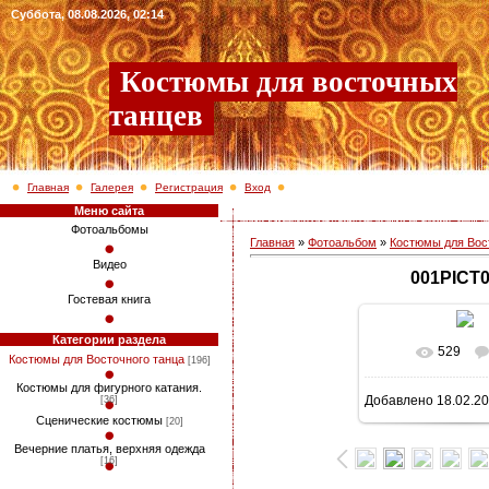
Суббота, 08.08.2026, 02:14
Костюмы для восточных
танцев
Главная
Галерея
Регистрация
Вход
Меню сайта
Фотоальбомы
Главная
»
Фотоальбом
»
Костюмы для Вос
Видео
001PICT
Гостевая книга
Категории раздела
529
В реально
Костюмы для Восточного танца
[196]
Костюмы для фигурного катания.
Добавлено
18.02.2
[36]
960x1349
/ 2
Сценические костюмы
[20]
Вечерние платья, верхняя одежда
[16]