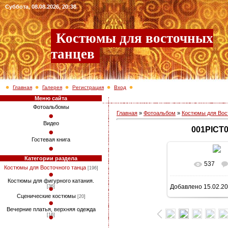
Суббота, 08.08.2026, 20:38
Костюмы для восточных
танцев
Главная
Галерея
Регистрация
Вход
Меню сайта
Фотоальбомы
Главная
»
Фотоальбом
»
Костюмы для Вос
Видео
001PICT
Гостевая книга
Категории раздела
537
В реально
Костюмы для Восточного танца
[196]
Костюмы для фигурного катания.
Добавлено
15.02.2
[36]
960x1280
/ 3
Сценические костюмы
[20]
Вечерние платья, верхняя одежда
[16]