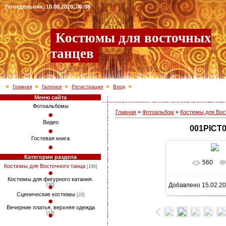
Понедельник, 10.08.2026, 06:08
Костюмы для восточных
танцев
Главная
Галерея
Регистрация
Вход
Меню сайта
Фотоальбомы
Главная
»
Фотоальбом
»
Костюмы для Вос
Видео
001PICT
Гостевая книга
Категории раздела
560
В реально
Костюмы для Восточного танца
[196]
Костюмы для фигурного катания.
Добавлено
15.02.2
[36]
960x1280
/ 3
Сценические костюмы
[20]
Вечерние платья, верхняя одежда
[16]