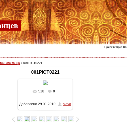
анцев
Приветствую Ва
точного танца
» 001PICT0221
001PICT0221
518
0
В реальном размере
Добавлено
29.01.2010
slava
839x1280
/ 173.6Kb