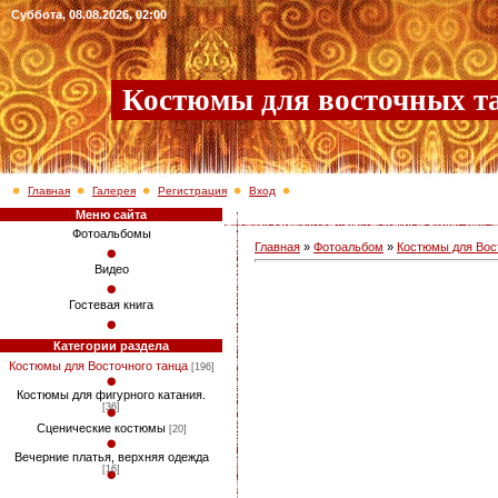
Суббота, 08.08.2026, 02:00
Костюмы для восточных т
Главная
Галерея
Регистрация
Вход
Меню сайта
Фотоальбомы
Главная
»
Фотоальбом
»
Костюмы для Вос
Видео
Гостевая книга
Категории раздела
Костюмы для Восточного танца
[196]
Костюмы для фигурного катания.
[36]
Сценические костюмы
[20]
Вечерние платья, верхняя одежда
[16]