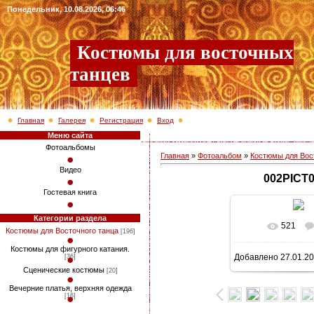
Понедельник, 10.08.2026, 06:46
Костюмы для восточных
танцев
Главная
Галерея
Регистрация
Вход
Меню сайта
Фотоальбомы
Главная
»
Фотоальбом
»
Костюмы для Вос
Видео
002PICT
Гостевая книга
Категории раздела
521
В реально
Костюмы для Восточного танца
[196]
Костюмы для фигурного катания.
Добавлено
27.01.2
[36]
938x1280
/ 2
Сценические костюмы
[20]
Вечерние платья, верхняя одежда
[16]