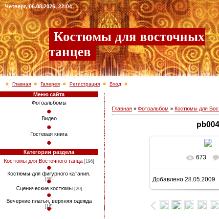
Четверг, 06.08.2026, 22:04
Костюмы для восточных
танцев
Главная
Галерея
Регистрация
Вход
Меню сайта
Фотоальбомы
Главная
»
Фотоальбом
»
Костюмы для Вос
Видео
pb00
Гостевая книга
Категории раздела
673
В реальном раз
Костюмы для Восточного танца
[196]
Костюмы для фигурного катания.
Добавлено
28.05.2009
[36]
113.6Kb
Сценические костюмы
[20]
Вечерние платья, верхняя одежда
[16]