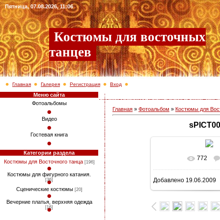
Пятница, 07.08.2026, 11:06
Костюмы для восточных
танцев
Главная
Галерея
Регистрация
Вход
Меню сайта
Фотоальбомы
Главная
»
Фотоальбом
»
Костюмы для Вос
Видео
sPICT0
Гостевая книга
Категории раздела
772
В реальном раз
Костюмы для Восточного танца
[196]
Костюмы для фигурного катания.
Добавлено
19.06.2009
[36]
142.0K
Сценические костюмы
[20]
Вечерние платья, верхняя одежда
[16]