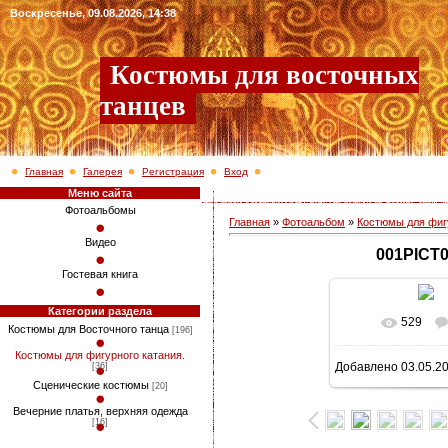
Воскресенье, 09.08.2026, 14:38
Костюмы для восточных
танцев
Главная
Галерея
Регистрация
Вход
Меню сайта
Фотоальбомы
Главная
»
Фотоальбом
»
Костюмы для фигу
Видео
001PICT
Гостевая книга
Категории раздела
529
В реально
Костюмы для Восточного танца
[196]
Костюмы для фигурного катания.
Добавлено
03.05.2
[36]
1290x1024
/ 5
Сценические костюмы
[20]
Вечерние платья, верхняя одежда
[16]