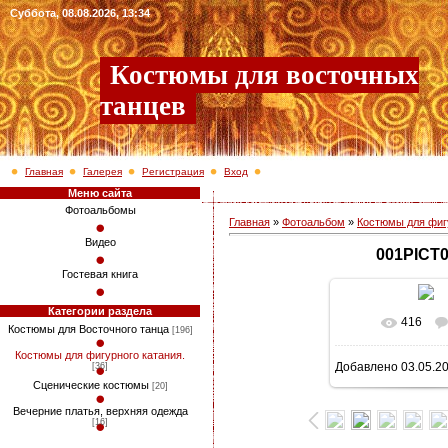
Суббота, 08.08.2026, 13:34
Костюмы для восточных
танцев
Главная
Галерея
Регистрация
Вход
Меню сайта
Фотоальбомы
Главная
»
Фотоальбом
»
Костюмы для фигу
Видео
001PICT
Гостевая книга
Категории раздела
416
В реально
Костюмы для Восточного танца
[196]
Костюмы для фигурного катания.
Добавлено
03.05.2
[36]
768x1040
/ 3
Сценические костюмы
[20]
Вечерние платья, верхняя одежда
[16]