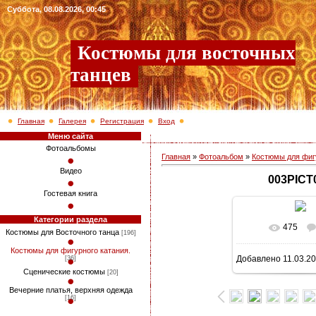
Суббота, 08.08.2026, 00:45
Костюмы для восточных
танцев
Главная
Галерея
Регистрация
Вход
Меню сайта
Фотоальбомы
Главная
»
Фотоальбом
»
Костюмы для фигу
Видео
003PICT
Гостевая книга
Категории раздела
475
В реально
Костюмы для Восточного танца
[196]
Костюмы для фигурного катания.
Добавлено
11.03.2
[36]
746x1024
/ 1
Сценические костюмы
[20]
Вечерние платья, верхняя одежда
[16]