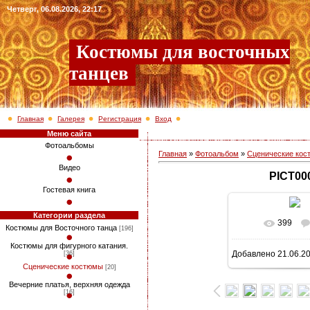
Четверг, 06.08.2026, 22:17
Костюмы для восточных
танцев
Главная
Галерея
Регистрация
Вход
Меню сайта
Фотоальбомы
Главная
»
Фотоальбом
»
Сценические ко
Видео
PICT00
Гостевая книга
Категории раздела
399
В реально
Костюмы для Восточного танца
[196]
Костюмы для фигурного катания.
Добавлено
21.06.2
[36]
768x1024
/ 3
Сценические костюмы
[20]
Вечерние платья, верхняя одежда
[16]