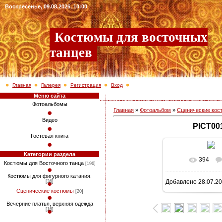
Воскресенье, 09.08.2026, 10:00
Костюмы для восточных
танцев
Главная
Галерея
Регистрация
Вход
Меню сайта
Фотоальбомы
Главная
»
Фотоальбом
»
Сценические ко
Видео
PICT00
Гостевая книга
Категории раздела
394
В реально
Костюмы для Восточного танца
[196]
Костюмы для фигурного катания.
Добавлено
28.07.2
[36]
768x1024
/ 2
Сценические костюмы
[20]
Вечерние платья, верхняя одежда
[16]