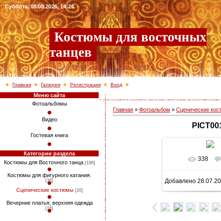
Суббота, 08.08.2026, 14:24
Костюмы для восточных
танцев
Главная
Галерея
Регистрация
Вход
Меню сайта
Фотоальбомы
Главная
»
Фотоальбом
»
Сценические ко
Видео
PICT00
Гостевая книга
Категории раздела
338
В реально
Костюмы для Восточного танца
[196]
Костюмы для фигурного катания.
Добавлено
28.07.2
[36]
768x1024
/ 2
Сценические костюмы
[20]
Вечерние платья, верхняя одежда
[16]