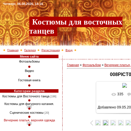
Четверг, 06.08.2026, 14:16
Костюмы для восточных
танцев
Главная
Галерея
Регистрация
Вход
Меню сайта
Фотоальбомы
Главная
»
Фотоальбом
»
Вечерние платья,
Видео
008PICT
Гостевая книга
Категории раздела
335
В реально
Костюмы для Восточного танца
[196]
Костюмы для фигурного катания.
Добавлено
09.05.2
[36]
768x1024
/ 2
Сценические костюмы
[20]
Вечерние платья, верхняя одежда
[16]