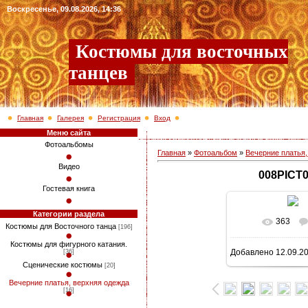
Воскресенье, 09.08.2026, 14:36
Костюмы для восточных
танцев
Главная
Галерея
Регистрация
Вход
Меню сайта
Фотоальбомы
Главная
»
Фотоальбом
»
Вечерние платья,
Видео
008PICT
Гостевая книга
Категории раздела
363
В реально
Костюмы для Восточного танца
[196]
Костюмы для фигурного катания.
Добавлено
12.09.2
[36]
768x1024
/ 3
Сценические костюмы
[20]
Вечерние платья, верхняя одежда
[16]