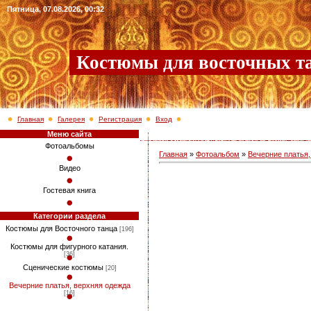
Пятница, 07.08.2026, 00:32
Костюмы для восточных т
Главная
Галерея
Регистрация
Вход
Меню сайта
Фотоальбомы
Главная
»
Фотоальбом
»
Вечерние платья,
Видео
Гостевая книга
Категории раздела
Костюмы для Восточного танца
[196]
Костюмы для фигурного катания.
[36]
Сценические костюмы
[20]
Вечерние платья, верхняя одежда
[16]