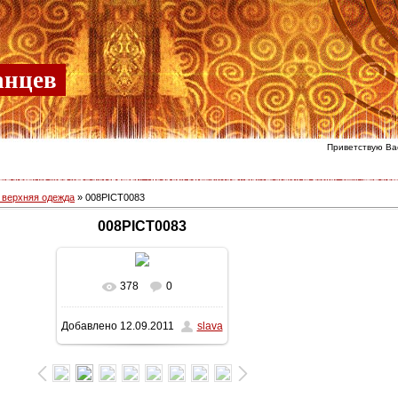
анцев
Приветствую Ва
 верхняя одежда
» 008PICT0083
008PICT0083
378
0
В реальном размере
Добавлено
12.09.2011
slava
768x1024
/ 345.1Kb